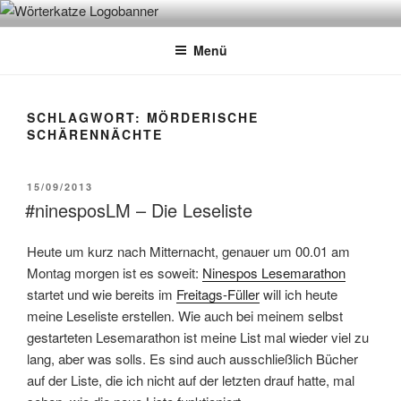
Zum
WÖRTERKATZE
Von Büchern erzählen
Inhalt
Menü
springen
SCHLAGWORT:
MÖRDERISCHE
SCHÄRENNÄCHTE
VERÖFFENTLICHT
15/09/2013
AM
#ninesposLM – Die Leseliste
Heute um kurz nach Mitternacht, genauer um 00.01 am
Montag morgen ist es soweit:
Ninespos Lesemarathon
startet und wie bereits im
Freitags-Füller
will ich heute
meine Leseliste erstellen. Wie auch bei meinem selbst
gestarteten Lesemarathon ist meine List mal wieder viel zu
lang, aber was solls. Es sind auch ausschließlich Bücher
auf der Liste, die ich nicht auf der letzten drauf hatte, mal