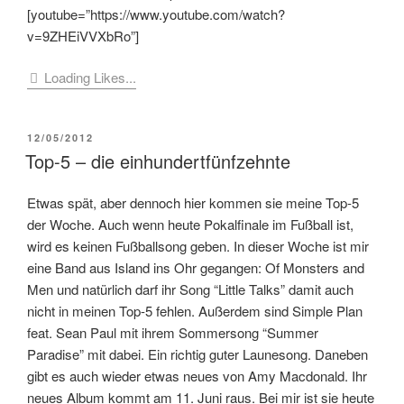
[youtube=”https://www.youtube.com/watch?
v=9ZHEiVVXbRo”]
Loading Likes...
VERÖFFENTLICHT
12/05/2012
AM
Top-5 – die einhundertfünfzehnte
Etwas spät, aber dennoch hier kommen sie meine Top-5
der Woche. Auch wenn heute Pokalfinale im Fußball ist,
wird es keinen Fußballsong geben. In dieser Woche ist mir
eine Band aus Island ins Ohr gegangen: Of Monsters and
Men und natürlich darf ihr Song “Little Talks” damit auch
nicht in meinen Top-5 fehlen. Außerdem sind Simple Plan
feat. Sean Paul mit ihrem Sommersong “Summer
Paradise” mit dabei. Ein richtig guter Launesong. Daneben
gibt es auch wieder etwas neues von Amy Macdonald. Ihr
neues Album kommt am 11. Juni raus. Bei mir ist sie heute