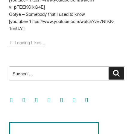
v=pFEEKGikG4E]
Gotye – Somebody that I used to know
[youtube=”https://www.youtube.com/watch?v=7NhkK-
1epUA”]
Loading Likes...
Suche
Suche
nach:
facebook
soundcloud
twitter
mastodon
instagram
threads
goodreads