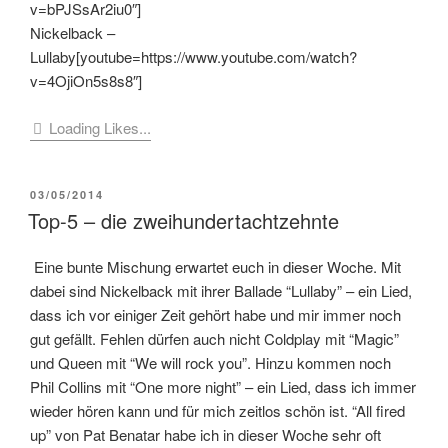
v=bPJSsAr2iu0″]
Nickelback –
Lullaby[youtube=https://www.youtube.com/watch?
v=4OjiOn5s8s8″]
Loading Likes...
VERÖFFENTLICHT
03/05/2014
AM
Top-5 – die zweihundertachtzehnte
Eine bunte Mischung erwartet euch in dieser Woche. Mit
dabei sind Nickelback mit ihrer Ballade “Lullaby” – ein Lied,
dass ich vor einiger Zeit gehört habe und mir immer noch
gut gefällt. Fehlen dürfen auch nicht Coldplay mit “Magic”
und Queen mit “We will rock you”. Hinzu kommen noch
Phil Collins mit “One more night” – ein Lied, dass ich immer
wieder hören kann und für mich zeitlos schön ist. “All fired
up” von Pat Benatar habe ich in dieser Woche sehr oft