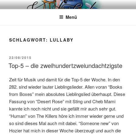
Zum
WÖRTERKATZE
Von Büchern erzählen
Inhalt
Menü
springen
SCHLAGWORT:
LULLABY
VERÖFFENTLICHT
22/08/2015
AM
Top-5 – die zweihundertzweiundachtzigste
Zeit für Musik und damit für die Top-5 der Woche. In den
282. sind wieder lauter Lieblingslieder. Allen voran “Books
from Boxes” mein absolutes Lieblingslied überhaupt. Diese
Fassung von “Desert Rose” mit Sting und Cheb Mami
kannte ich noch nicht und sie gefällt mir auch sehr gut.
“Human” von The Killers höre ich immer wieder gerne und
so sind dieses Mal auch mit dabei. “Someone new” von
Hozier hat mich in dieser Woche überzeugt und auch die