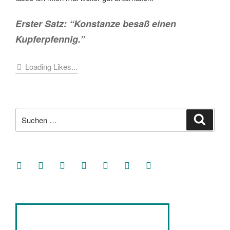
Erster Satz: “Konstanze besaß einen
Kupferpfennig.”
Loading Likes...
Suche
Suche
nach:
facebook
soundcloud
twitter
mastodon
instagram
threads
goodreads