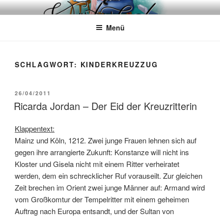
Zum
WÖRTERKATZE
Von Büchern erzählen
Inhalt
Menü
springen
SCHLAGWORT:
KINDERKREUZZUG
VERÖFFENTLICHT
26/04/2011
AM
Ricarda Jordan – Der Eid der Kreuzritterin
Klappentext:
Mainz und Köln, 1212. Zwei junge Frauen lehnen sich auf
gegen ihre arrangierte Zukunft: Konstanze will nicht ins
Kloster und Gisela nicht mit einem Ritter verheiratet
werden, dem ein schrecklicher Ruf vorauseilt. Zur gleichen
Zeit brechen im Orient zwei junge Männer auf: Armand wird
vom Großkomtur der Tempelritter mit einem geheimen
Auftrag nach Europa entsandt, und der Sultan von