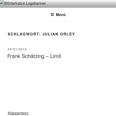
Zum
WÖRTERKATZE
Von Büchern erzählen
Inhalt
Menü
springen
SCHLAGWORT:
JULIAN ORLEY
VERÖFFENTLICHT
29/01/2010
AM
Frank Schätzing – Limit
Klappentext: