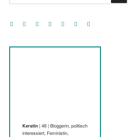
nach:
facebook
soundcloud
twitter
mastodon
instagram
threads
goodreads
Kerstin
| 48 | Bloggerin, politisch
interessiert, Feministin,