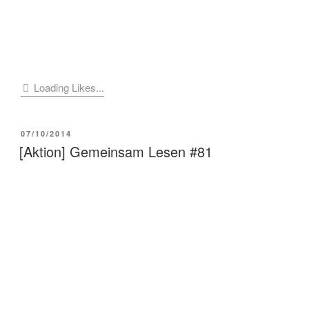
Loading Likes...
VERÖFFENTLICHT
07/10/2014
AM
[Aktion] Gemeinsam Lesen #81