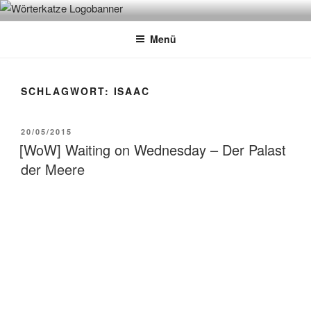
Zum
WÖRTERKATZE
Von Büchern erzählen
Inhalt
Menü
springen
SCHLAGWORT:
ISAAC
VERÖFFENTLICHT
20/05/2015
AM
[WoW] Waiting on Wednesday – Der Palast
der Meere