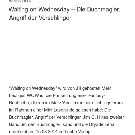
VERÖFFENTLICHT
30/07/2014
AM
Waiting on Wednesday – Die Buchmagier.
Angriff der Verschlinger
“Waiting on Wednesday” wird von
Jill
gehostet! Mein
heutiges WOW ist die Fortsetzung einer Fantasy-
Buchreihe, die ich im März/April in meinem Lieblingsforum
im Rahmen einer Mini-Leserunde gelesen habe: Die
Buchmagier. Angriff der Verschlinger. Jim C. Hines zweiter
Band um den Buchmagier Isaac und die Dryade Lena
erscheint am 15.08.2014 im Lübbe Verlag.