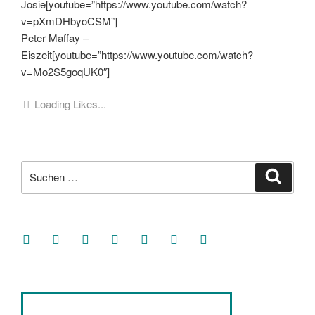
Josie[youtube=”https://www.youtube.com/watch?
v=pXmDHbyoCSM”]
Peter Maffay –
Eiszeit[youtube=”https://www.youtube.com/watch?
v=Mo2S5goqUK0″]
Loading Likes...
Suche
Suche
nach:
facebook
soundcloud
twitter
mastodon
instagram
threads
goodreads