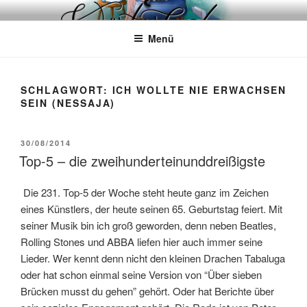
Zum
WÖRTERKATZE
Von Büchern erzählen
Inhalt
Menü
springen
SCHLAGWORT:
ICH WOLLTE NIE ERWACHSEN
SEIN (NESSAJA)
VERÖFFENTLICHT
30/08/2014
AM
Top-5 – die zweihunderteinunddreißigste
Die 231. Top-5 der Woche steht heute ganz im Zeichen
eines Künstlers, der heute seinen 65. Geburtstag feiert. Mit
seiner Musik bin ich groß geworden, denn neben Beatles,
Rolling Stones und ABBA liefen hier auch immer seine
Lieder. Wer kennt denn nicht den kleinen Drachen Tabaluga
oder hat schon einmal seine Version von “Über sieben
Brücken musst du gehen” gehört. Oder hat Berichte über