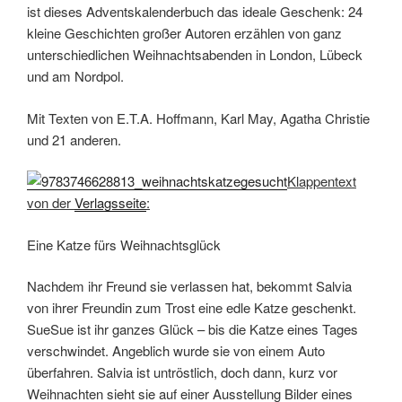
Nachdem ihr Freund sie verlassen hat, bekommt Salvia
von ihrer Freundin zum Trost eine edle Katze geschenkt.
SueSue ist ihr ganzes Glück – bis die Katze eines Tages
verschwindet. Angeblich wurde sie von einem Auto
überfahren. Salvia ist untröstlich, doch dann, kurz vor
Weihnachten sieht sie auf einer Ausstellung Bilder eines
berühmten Fotografen. Und da entdeckt sie SueSue. Eine
lange aufregende Suche beginnt – amouröse
Verwicklungen inklusive.
Die neue wunderbare Katzengeschichte von Andrea
Schacht. Ein zauberhaftes Weihnachtsgeschenk – nicht
nur für Katzenliebhaber.
Klappentext von der
Verlagsseite
:
Dicke Flocken schweben lautlos zu Boden und hüllen
Avalon in eine weiße Decke. Was für andere Menschen der