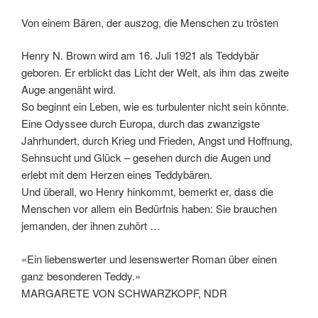
Menschen vor allem ein Bedürfnis haben: Sie brauchen
jemanden, der ihnen zuhört …
«Ein liebenswerter und lesenswerter Roman über einen
ganz besonderen Teddy.»
MARGARETE VON SCHWARZKOPF, NDR
Klappentext von der
Verlagsseite
»Winter in Maine: Das Buch des Jahres – ein meisterhafter
Roman.«
Aus der Begründung der Jury zum Buch des Jahres 2008
Der Winter in den Wäldern von Maine ist kalt und einsam.
Bisher hat das Julius Winsome nicht gestört, er lebt schon
lange allein, und er hat einen treuen Gefährten, seinen
Pitbullterrier Hobbes. Als sein Hund eines Nachmittags