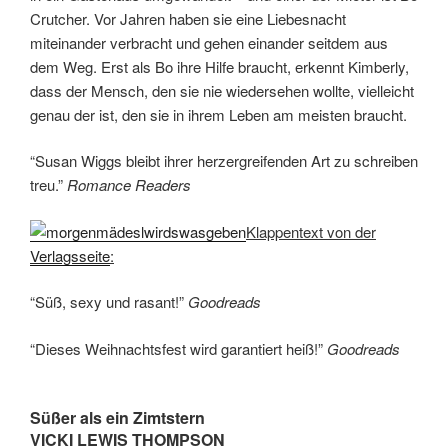
“Süß, sexy und rasant!”
Goodreads
“Dieses Weihnachtsfest wird garantiert heiß!”
Goodreads
Süßer als ein Zimtstern
VICKI LEWIS THOMPSON
Wer schmückt sein Haus am schönsten? Alle Jahre wieder
tobt zwischen Hayden und Riley der
Weihnachtswettbewerb. Aber diesmal gehen sie weiter:
Heißer, süßer, leidenschaftlicher – wer küsst wen am
besten…?
Eine sexy Bescherung
JILL SHALVIS
Neugierig macht Ally das Päckchen auf und traut ihren
Augen nicht: ein unverschämt freches Geschenk nur für