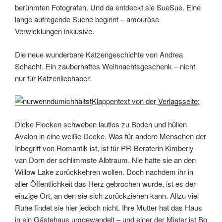
Inbegriff von Romantik ist, ist für PR-Beraterin Kimberly
van Dorn der schlimmste Albtraum. Nie hatte sie an den
Willow Lake zurückkehren wollen. Doch nachdem ihr in
aller Öffentlichkeit das Herz gebrochen wurde, ist es der
einzige Ort, an den sie sich zurückziehen kann. Allzu viel
Ruhe findet sie hier jedoch nicht. Ihre Mutter hat das Haus
in ein Gästehaus umgewandelt – und einer der Mieter ist Bo
Crutcher. Vor Jahren haben sie eine Liebesnacht
miteinander verbracht und gehen einander seitdem aus
dem Weg. Erst als Bo ihre Hilfe braucht, erkennt Kimberly,
dass der Mensch, den sie nie wiedersehen wollte, vielleicht
genau der ist, den sie in ihrem Leben am meisten braucht.
“Susan Wiggs bleibt ihrer herzergreifenden Art zu schreiben
treu.”
Romance Readers
Klappentext von der
Verlagsseite
: