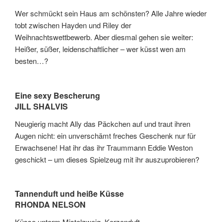
Erwachsene! Hat ihr das ihr Traummann Eddie Weston
geschickt – um dieses Spielzeug mit ihr auszuprobieren?
Tannenduft und heiße Küsse
RHONDA NELSON
Küsse unterm Mistelzweig, Kerzenduft,
Weihnachtsromantik – bloß nicht, findet Viv. Aber Hank
Bailey, smarter Besitzer einer Tannenbaumplantage, weiß
es besser! Er wird Viv schon noch überzeugen, wie sexy
das Fest der Liebe sein kann…
Loading Likes...
VERÖFFENTLICHT
29/11/2014
AM
Leseliste – Vorweihnachtslesen