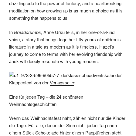
Eine für jeden Tag – die 24 schönsten
Weihnachtsgeschichten
Wenn das Weihnachtsfest naht, zählen nicht nur die Kinder
die Tage. Für alle, denen der Sinn nicht jeden Tag nach
einem Stück Schokolade hinter einem Papptürchen steht,
ist dieses Adventskalenderbuch das ideale Geschenk: 24
kleine Geschichten großer Autoren erzählen von ganz
unterschiedlichen Weihnachtsabenden in London, Lübeck
und am Nordpol.
Mit Texten von E.T.A. Hoffmann, Karl May, Agatha Christie
und 21 anderen.
Klappentext
von der
Verlagsseite
:
Eine Katze fürs Weihnachtsglück