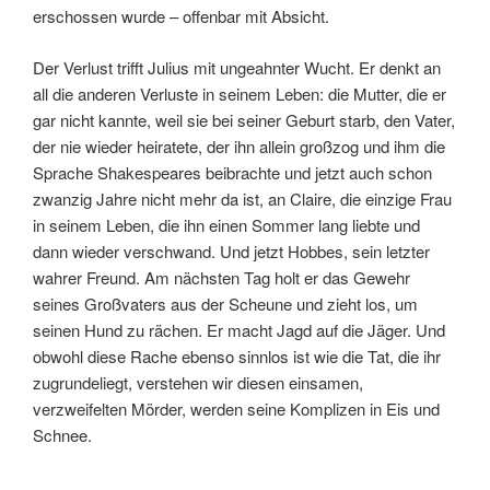
modern-day fairy tale.
Once upon a time, Hazel and Jack were best friends. But
that was before he stopped talking to her and disappeared
into a forest with a mysterious woman made of ice. Now it’s
up to Hazel to go in after him. Inspired by Hans Christian
Andersen’s “The Snow Queen,”
Breadcrumbs
is a
stunningly original fairy tale of modern-day America, a
dazzling ode to the power of fantasy, and a heartbreaking
meditation on how growing up is as much a choice as it is
something that happens to us.
In
Breadcrumbs
, Anne Ursu tells, in her one-of-a-kind
voice, a story that brings together fifty years of children’s
literature in a tale as modern as it is timeless. Hazel’s
journey to come to terms with her evolving friendship with
Jack will deeply resonate with young readers.