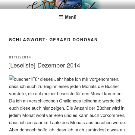
Zum
WÖRTERKATZE
Von Büchern erzählen
Inhalt
Menü
springen
SCHLAGWORT:
GERARD DONOVAN
VERÖFFENTLICHT
01/12/2014
AM
[Leseliste] Dezember 2014
Für dieses Jahr habe ich mir vorgenommen,
dass ich euch zu Beginn eines jeden Monats die Bücher
vorstelle, die auf meiner Leseliste für den Monat kommen.
Da ich an verschiedenen Challenges teilnehme werde ich
euch diese auch hier zeigen. Die Anzahl der Bücher wird in
jedem Monat wohl variieren und es kann auch vorkommen,
dass ich ein paar im Laufe des Monats austauschen werde.
Aber dennoch hoffe ich, dass ich mich zumindest etwas an