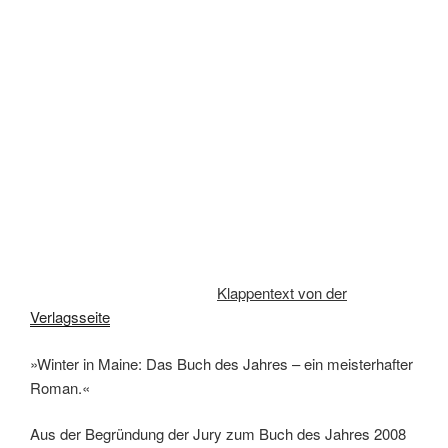
offenbar absichtlich erschossen wird, bricht Julius’ Welt
zusammen. Und er fasst einen erschreckenden
Entschluss …
Julius Winsome lebt zurückgezogen in einer Jagdhütte in
den Wäldern von Maine. Der Winter steht vor der Tür, er ist
allein, aber er hat die über dreitausend Bücher seines
Vaters zur Gesellschaft und vor allem seinen Hund
Hobbes, ein treuer und verspielter Pitbullterrier. Eines
Nachmittags, als er gerade vor dem Feuer sitzt und liest,
hört er einen Schuss. Eigentlich nichts Besonderes, denn
es ist gerade Jagdsaison. Dennoch wundert sich Winsome,
weil der Schuss ganz in seiner Nähe gefallen ist, zu nahe.
Als er vor die Tür geht, entdeckt er, dass Hobbes
erschossen wurde – offenbar mit Absicht.
Der Verlust trifft Julius mit ungeahnter Wucht. Er denkt an
all die anderen Verluste in seinem Leben: die Mutter, die er
gar nicht kannte, weil sie bei seiner Geburt starb, den Vater,