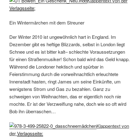
wenigstens Strom und Gas zu bezahlen. Ganz zu
schweigen von Weihnachten, das er eigentlich noch nie
mochte. Er ist der Verzweiflung nahe, doch wie so oft wird
Bob ihn überraschen…
Klappentext von
der
Verlagsseite:
Alaska in den 1920er Jahren: In dem Wunsch, neu
anzufangen, zieht das kinderlose Paar Mabel und Jack
nach Alaska. Das harte Leben in der Wildnis setzt den
unerfahrenen Neusiedlern sehr zu. Mit dem ersten
Schneefall überkommt die beiden jedoch ein schon verloren
geglaubter Übermut, und sie bauen zusammen ein Kind
aus Schnee. Tags darauf entdecken sie zum ersten Mal
das feenhafte blonde Mädchen zwischen den Bäumen am
Waldrand. Woher kommt das Kind? Wie kann es allein in
der Wildnis überleben? Und was hat es mit den kleinen
Fußspuren auf sich, die von Mabels und Jacks Blockhaus