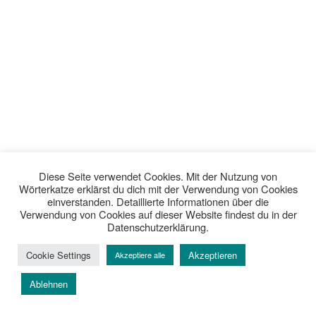
Diese Seite verwendet Cookies. Mit der Nutzung von
Wörterkatze erklärst du dich mit der Verwendung von Cookies
Klappentext von der
einverstanden. Detaillierte Informationen über die
Verwendung von Cookies auf dieser Website findest du in der
Verlagsseite
:
Datenschutzerklärung.
Eine für jeden Tag – die 24 schönsten
Cookie Settings
Akzeptieren
Akzeptiere alle
Weihnachtsgeschichten
Ablehnen
Wenn das Weihnachtsfest naht, zählen nicht nur die Kinder