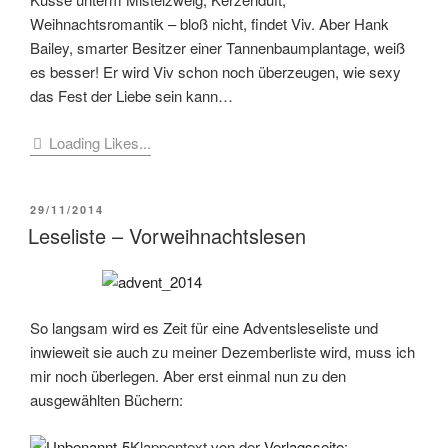
So langsam wird es Zeit für eine Adventsleseliste und
inwieweit sie auch zu meiner Dezemberliste wird, muss ich
mir noch überlegen. Aber erst einmal nun zu den
ausgewählten Büchern:
Klappentext von der
Verlagsseite
:
Seit Bob da ist, hat sich mein Leben sehr verändert. Ich war
ein obdachloser Straßenmusiker ohne Perspektive und
ohne eine Idee, was ich aus meinem Leben machen sollte.
Nun stehe ich wieder mit zwei Beinen auf der Erde, ich
habe die Vergangenheit hinter mir gelassen, aber ich weiß
nicht, was die Zukunft bringen wird. Ich brauche wohl
immer noch Unterstützung, um auf meinem Weg zu
bleiben. Zum Glück steht mir Bob mit seiner Freundschaft
und seiner Klugheit zur Seite.