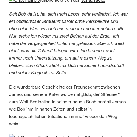
Die wunderbare Geschichte der Freundschaft zwischen
James und seinem Kater wurde mit „Bob, der Streuner“
zum Welt-Bestseller. In seinem neuen Buch erzählt James,
wie Bob ihm in harten Zeiten und selbst in
lebensgefährlichen Situationen immer wieder den Weg
weist.
Klappentext von der
Verlagsseite
:
Ein Wintermärchen mit dem Streuner
Der Winter 2010 ist ungewöhnlich hart in England. Im
Dezember gibt es heftige Blizzards, selbst in London liegt
Schnee und es ist bitter kalt– schlechte Voraussetzungen
für einen Straßenmusiker! Schon bald wird das Geld knapp.
Während die Londoner hektisch und spürbar in
Feierstimmung durch die vorweihnachtlich erleuchtete
Innenstadt hasten, ringt James um seine Einkünfte, um