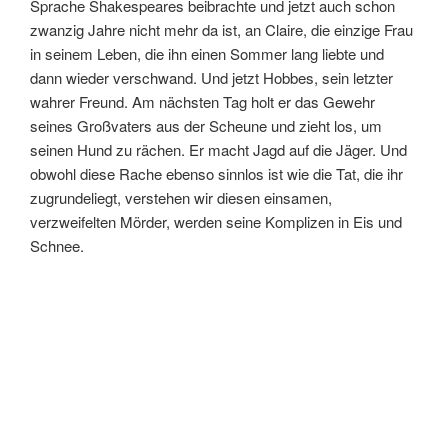
Sprache Shakespeares beibrachte und jetzt auch schon
zwanzig Jahre nicht mehr da ist, an Claire, die einzige Frau
in seinem Leben, die ihn einen Sommer lang liebte und
dann wieder verschwand. Und jetzt Hobbes, sein letzter
wahrer Freund. Am nächsten Tag holt er das Gewehr
seines Großvaters aus der Scheune und zieht los, um
seinen Hund zu rächen. Er macht Jagd auf die Jäger. Und
obwohl diese Rache ebenso sinnlos ist wie die Tat, die ihr
zugrundeliegt, verstehen wir diesen einsamen,
verzweifelten Mörder, werden seine Komplizen in Eis und
Schnee.
Klappentext von der
Verlagsseite:
The winner of numerous awards and recipient of four
starred reviews, Anne Ursu’s
Breadcrumbs
is a stunning
and heartbreaking story of growing up, wrapped in a
modern-day fairy tale.