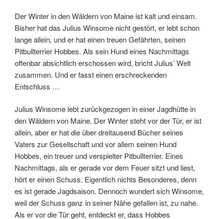
der nie wieder heiratete, der ihn allein großzog und ihm die
Sprache Shakespeares beibrachte und jetzt auch schon
zwanzig Jahre nicht mehr da ist, an Claire, die einzige Frau
in seinem Leben, die ihn einen Sommer lang liebte und
dann wieder verschwand. Und jetzt Hobbes, sein letzter
wahrer Freund. Am nächsten Tag holt er das Gewehr
seines Großvaters aus der Scheune und zieht los, um
seinen Hund zu rächen. Er macht Jagd auf die Jäger. Und
obwohl diese Rache ebenso sinnlos ist wie die Tat, die ihr
zugrundeliegt, verstehen wir diesen einsamen,
verzweifelten Mörder, werden seine Komplizen in Eis und
Schnee.
Klappentext von der
Verlagsseite:
The winner of numerous awards and recipient of four
starred reviews, Anne Ursu’s
Breadcrumbs
is a stunning
and heartbreaking story of growing up, wrapped in a