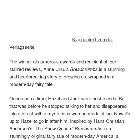
Once upon a time, Hazel and Jack were best friends. But
that was before he stopped talking to her and disappeared
into a forest with a mysterious woman made of ice. Now it’s
up to Hazel to go in after him. Inspired by Hans Christian
Andersen’s “The Snow Queen,”
Breadcrumbs
is a
stunningly original fairy tale of modern-day America, a
dazzling ode to the power of fantasy, and a heartbreaking
meditation on how growing up is as much a choice as it is
something that happens to us.
In
Breadcrumbs
, Anne Ursu tells, in her one-of-a-kind
voice, a story that brings together fifty years of children’s
literature in a tale as modern as it is timeless. Hazel’s
journey to come to terms with her evolving friendship with
Jack will deeply resonate with young readers.
Klappentext von der
Verlagsseite
: