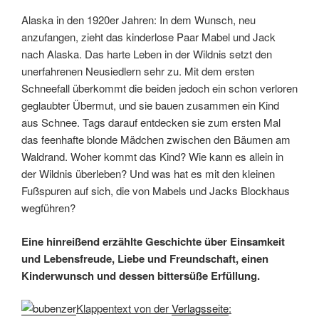
wegführen?
Eine hinreißend erzählte Geschichte über Einsamkeit
und Lebensfreude, Liebe und Freundschaft, einen
Kinderwunsch und dessen bittersüße Erfüllung.
Klappentext von der
Verlagsseite
:
Von einem Bären, der auszog, die Menschen zu trösten
Henry N. Brown wird am 16. Juli 1921 als Teddybär
geboren. Er erblickt das Licht der Welt, als ihm das zweite
Auge angenäht wird.
So beginnt ein Leben, wie es turbulenter nicht sein könnte.
Eine Odyssee durch Europa, durch das zwanzigste
Jahrhundert, durch Krieg und Frieden, Angst und Hoffnung,
Sehnsucht und Glück – gesehen durch die Augen und
erlebt mit dem Herzen eines Teddybären.
Und überall, wo Henry hinkommt, bemerkt er, dass die