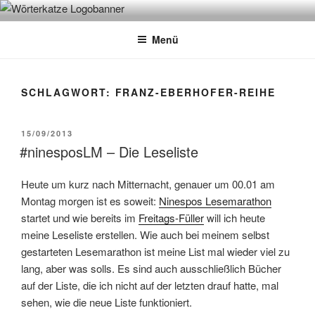
Zum
WÖRTERKATZE
Von Büchern erzählen
Inhalt
Menü
springen
SCHLAGWORT:
FRANZ-EBERHOFER-REIHE
VERÖFFENTLICHT
15/09/2013
AM
#ninesposLM – Die Leseliste
Heute um kurz nach Mitternacht, genauer um 00.01 am
Montag morgen ist es soweit:
Ninespos Lesemarathon
startet und wie bereits im
Freitags-Füller
will ich heute
meine Leseliste erstellen. Wie auch bei meinem selbst
gestarteten Lesemarathon ist meine List mal wieder viel zu
lang, aber was solls. Es sind auch ausschließlich Bücher
auf der Liste, die ich nicht auf der letzten drauf hatte, mal
sehen, wie die neue Liste funktioniert.