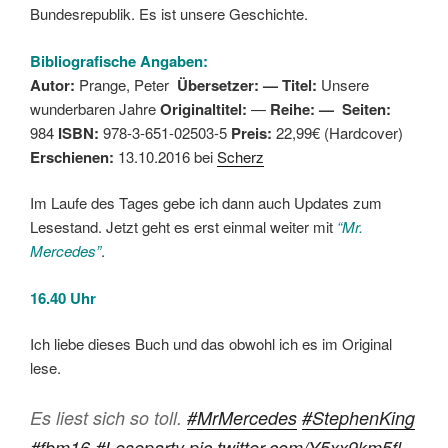
Bundesrepublik. Es ist unsere Geschichte.
Bibliografische Angaben:
Autor:
Prange, Peter
Übersetzer: — Titel:
Unsere
wunderbaren Jahre
Originaltitel:
—
Reihe: —
Seiten:
984
ISBN:
978-3-651-02503-5
Preis:
22,99€ (Hardcover)
Erschienen:
13.10.2016 bei
Scherz
Im Laufe des Tages gebe ich dann auch Updates zum
Lesestand. Jetzt geht es erst einmal weiter mit
“Mr.
Mercedes”
.
16.40 Uhr
Ich liebe dieses Buch und das obwohl ich es im Original
lese.
Es liest sich so toll.
#MrMercedes
#StephenKing
#fbm16
#Leseparty
pic.twitter.com/Y5xx9km5fl