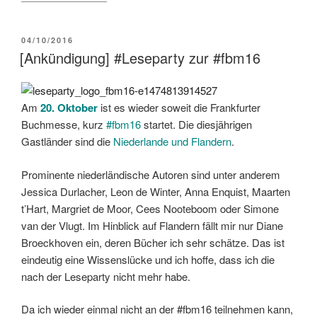
VERÖFFENTLICHT
04/10/2016
AM
[Ankündigung] #Leseparty zur #fbm16
Am
20. Oktober
ist es wieder soweit die Frankfurter
Buchmesse, kurz
#fbm16
startet. Die diesjährigen
Gastländer sind die
Niederlande und Flandern
.
Prominente niederländische Autoren sind unter anderem
Jessica Durlacher, Leon de Winter, Anna Enquist, Maarten
t’Hart, Margriet de Moor, Cees Nooteboom oder Simone
van der Vlugt. Im Hinblick auf Flandern fällt mir nur Diane
Broeckhoven ein, deren Bücher ich sehr schätze. Das ist
eindeutig eine Wissenslücke und ich hoffe, dass ich die
nach der Leseparty nicht mehr habe.
Da ich wieder einmal nicht an der #fbm16 teilnehmen kann,