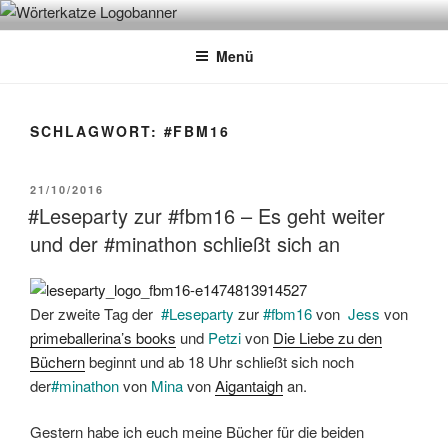
Zum
WÖRTERKATZE
Von Büchern erzählen
Inhalt
Menü
springen
SCHLAGWORT:
#FBM16
VERÖFFENTLICHT
21/10/2016
AM
#Leseparty zur #fbm16 – Es geht weiter
und der #minathon schließt sich an
Der zweite Tag der
#Leseparty
zur
#fbm16
von
Jess
von
primeballerina’s books
und
Petzi
von
Die Liebe zu den
Büchern
beginnt und ab 18 Uhr schließt sich noch
der
#minathon
von
Mina
von
Aigantaigh
an.
Gestern habe ich euch meine Bücher für die beiden