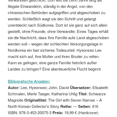
illegale Einwanderin, ständig in der Angst, von den
chinesischen Behörden aufgegriffen und abgeschoben zu
werden. Schließlich wagt sie den Schritt und gelangt
unentdeckt nach Südkorea. Dort ist sie ganz auf sich allein
gestellt, ohne Freunde, ohne Verwandte. Eines Tages erhält
sie die Nachricht, dass ihre Familie aufs Land abgeschoben
werden soll – wegen der schlechten Versorgungslage in
Nordkorea ein fast sicheres Todesurteil. Hyeonseo Lee
macht sich auf, ihre Mutter und ihren Bruder zu retten.
Kann es gelingen, eine ganze Familie heimlich außer
Landes zu bringen? Eine abenteuerliche Flucht beginnt.
Bibliografische Angaben:
Autor:
Lee, Hyeonseo; John, David
Übersetzer:
Elisabeth
Schmalen, Merle Taeger, Katharina Uhlig
Titel:
Schwarze
Magnolie
Originaltitel:
The Girl with Seven Names – A
North Korean Defector’s Story
Reihe:
—
Seiten:
416
ISBN: 978-3-453-20075-3
Preis:
19,99 € (Hardcover)