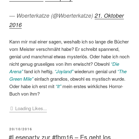
— Woerterkatze (@Woerterkatze)
21. Oktober
2016
Kann mir mal einer sagen, weshalb ich so lange die Bücher
vom Meister verschmäht habe? Er schreibt spannend,
genial und manchmal etwas mysteriös. Oder habe ich noch
nicht genug gruseliges von ihm erwischt? Obwohl
“Die
Arena”
fand ich heftig.
“Joyland”
wiederum genial und
“The
Green Mile”
einfach grandios, obwohl es mystisch wurde.
Oder habe ich erst mit
“It”
mein erstes wirkliches Horror-
Buch von ihm?
Loading Likes...
VERÖFFENTLICHT
20/10/2016
AM
#Leseparty zur #fbm16 – Es geht los…