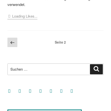
verwendet.
Loading Likes...
Seitennummerierung
Vorherige
Seite
2
Seite
der
Beiträge
Suche
Suche
nach:
facebook
soundcloud
twitter
mastodon
instagram
threads
goodreads