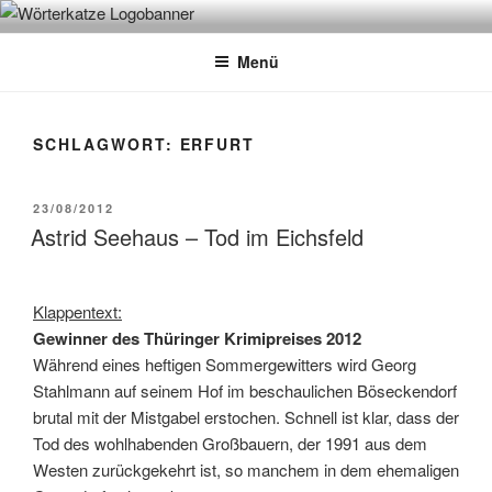
Zum
WÖRTERKATZE
Von Büchern erzählen
Inhalt
Menü
springen
SCHLAGWORT:
ERFURT
VERÖFFENTLICHT
23/08/2012
AM
Astrid Seehaus – Tod im Eichsfeld
Klappentext:
Gewinner des Thüringer Krimipreises 2012
Während eines heftigen Sommergewitters wird Georg
Stahlmann auf seinem Hof im beschaulichen Böseckendorf
brutal mit der Mistgabel erstochen. Schnell ist klar, dass der
Tod des wohlhabenden Großbauern, der 1991 aus dem
Westen zurückgekehrt ist, so manchem in dem ehemaligen