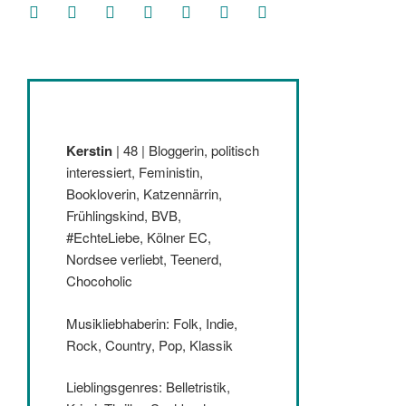
facebook
soundcloud
twitter
mastodon
instagram
threads
goodreads
Kerstin
| 48 | Bloggerin, politisch
interessiert, Feministin,
Bookloverin, Katzennärrin,
Frühlingskind, BVB,
#EchteLiebe, Kölner EC,
Nordsee verliebt, Teenerd,
Chocoholic
Musikliebhaberin: Folk, Indie,
Rock, Country, Pop, Klassik
Lieblingsgenres: Belletristik,