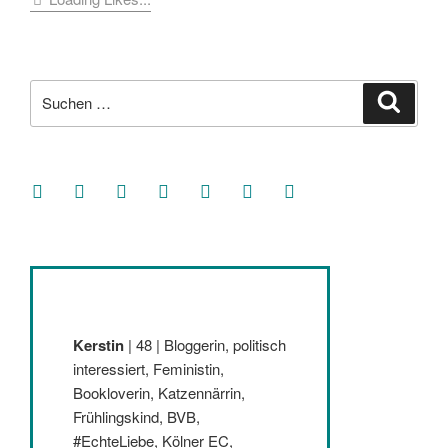
Suche
Suche
nach:
facebook
soundcloud
twitter
mastodon
instagram
threads
goodreads
Kerstin
| 48 | Bloggerin, politisch
interessiert, Feministin,
Bookloverin, Katzennärrin,
Frühlingskind, BVB,
#EchteLiebe, Kölner EC,