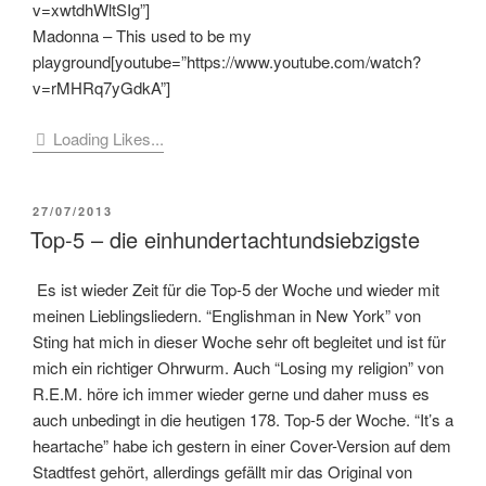
v=xwtdhWltSIg”]
Madonna – This used to be my
playground[youtube=”https://www.youtube.com/watch?
v=rMHRq7yGdkA”]
Loading Likes...
VERÖFFENTLICHT
27/07/2013
AM
Top-5 – die einhundertachtundsiebzigste
Es ist wieder Zeit für die Top-5 der Woche und wieder mit
meinen Lieblingsliedern. “Englishman in New York” von
Sting hat mich in dieser Woche sehr oft begleitet und ist für
mich ein richtiger Ohrwurm. Auch “Losing my religion” von
R.E.M. höre ich immer wieder gerne und daher muss es
auch unbedingt in die heutigen 178. Top-5 der Woche. “It’s a
heartache” habe ich gestern in einer Cover-Version auf dem
Stadtfest gehört, allerdings gefällt mir das Original von