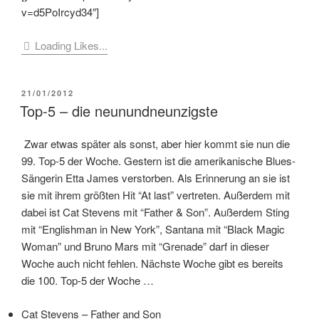
v=d5PoIrcyd34″]
Loading Likes...
VERÖFFENTLICHT
21/01/2012
AM
Top-5 – die neunundneunzigste
Zwar etwas später als sonst, aber hier kommt sie nun die
99. Top-5 der Woche. Gestern ist die amerikanische Blues-
Sängerin Etta James verstorben. Als Erinnerung an sie ist
sie mit ihrem größten Hit “At last” vertreten. Außerdem mit
dabei ist Cat Stevens mit “Father & Son”. Außerdem Sting
mit “Englishman in New York”, Santana mit “Black Magic
Woman” und Bruno Mars mit “Grenade” darf in dieser
Woche auch nicht fehlen. Nächste Woche gibt es bereits
die 100. Top-5 der Woche …
Cat Stevens – Father and Son