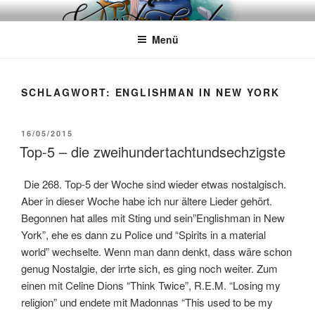
Zum
WÖRTERKATZE
Von Büchern erzählen
Inhalt
Menü
springen
SCHLAGWORT:
ENGLISHMAN IN NEW YORK
VERÖFFENTLICHT
16/05/2015
AM
Top-5 – die zweihundertachtundsechzigste
Die 268. Top-5 der Woche sind wieder etwas nostalgisch.
Aber in dieser Woche habe ich nur ältere Lieder gehört.
Begonnen hat alles mit Sting und sein”Englishman in New
York”, ehe es dann zu Police und “Spirits in a material
world” wechselte. Wenn man dann denkt, dass wäre schon
genug Nostalgie, der irrte sich, es ging noch weiter. Zum
einen mit Celine Dions “Think Twice”, R.E.M. “Losing my
religion” und endete mit Madonnas “This used to be my