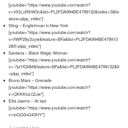
[youtube=”https://www.youtube.com/watch?
v=VlGLuRlhW3c&list=PL2FDA994BE4799132&index=3&fe
ature=plpp_video”]
Sting – Englishman in New York
[youtube=”https://www.youtube.com/watch?
v=flWP28y2cyw&feature=BFa&list=PL2FDA994BE479913
2&lf=plpp_video”]
Santana – Black Magic Woman
[youtube=”https://www.youtube.com/watch?
v=-7pi1fQtliM&feature=BFa&list=PL2FDA994BE4799132&lf
=plpp_video”]
Bruno Mars – Grenade
[youtube=”https://www.youtube.com/watch?
v=QKKKtuLQLiw”]
Etta Jaems – At last
[youtube=”https://www.youtube.com/watch?
v=ioQQ0nQ43HY”]
Loading Likes...