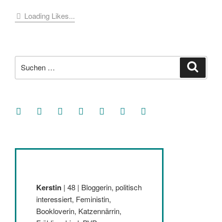
Loading Likes...
Suche
Suche
nach:
facebook
soundcloud
twitter
mastodon
instagram
threads
goodreads
Kerstin
| 48 | Bloggerin, politisch
interessiert, Feministin,
Bookloverin, Katzennärrin,