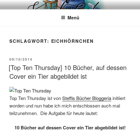
Zum
WÖRTERKATZE
Von Büchern erzählen
Inhalt
Menü
springen
SCHLAGWORT:
EICHHÖRNCHEN
VERÖFFENTLICHT
09/10/2014
AM
[Top Ten Thursday] 10 Bücher, auf dessen
Cover ein Tier abgebildet ist
Top Ten Thursday ist von
Steffis Bücher Bloggeria
initiiert
worden und nun habe ich mich entschlossen auch mal
teilzunehmen. Die Aufgabe für heute lautet:
10 Bücher auf dessen Cover ein Tier abgebildet ist!