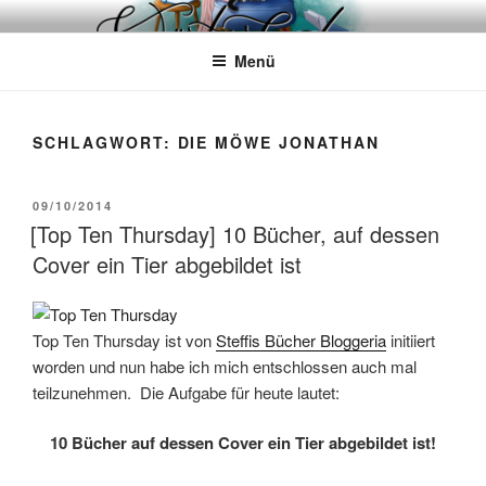
Zum
WÖRTERKATZE
Von Büchern erzählen
Inhalt
Menü
springen
SCHLAGWORT:
DIE MÖWE JONATHAN
VERÖFFENTLICHT
09/10/2014
AM
[Top Ten Thursday] 10 Bücher, auf dessen
Cover ein Tier abgebildet ist
Top Ten Thursday ist von
Steffis Bücher Bloggeria
initiiert
worden und nun habe ich mich entschlossen auch mal
teilzunehmen. Die Aufgabe für heute lautet:
10 Bücher auf dessen Cover ein Tier abgebildet ist!