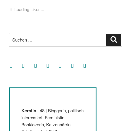
Loading Likes...
Suche
Suche
nach:
facebook
soundcloud
twitter
mastodon
instagram
threads
goodreads
Kerstin
| 48 | Bloggerin, politisch
interessiert, Feministin,
Bookloverin, Katzennärrin,