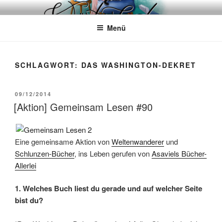
Zum
WÖRTERKATZE
Von Büchern erzählen
Inhalt
Menü
springen
SCHLAGWORT:
DAS WASHINGTON-DEKRET
VERÖFFENTLICHT
09/12/2014
AM
[Aktion] Gemeinsam Lesen #90
Eine gemeinsame Aktion von
Weltenwanderer
und
Schlunzen-Bücher
, ins Leben gerufen von
Asaviels Bücher-
Allerlei
1. Welches Buch liest du gerade und auf welcher Seite
bist du?