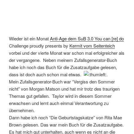
Themas gut gefallen. Taylor wird in diesem Sommer
erwachsen und lernt auch einmal Verantwortung zu
übernehmen.
Dann habe ich noch “Die Geburtstagskatze” von Rita Mae
Brown gelesen. Das war mein Buch für die Zusatzaufgabe.
Es hat mich gut unterhalten, auch wenn es nicht an die
ersten Bände der Mrs. Murphy-Reihe herankommt.
Dennoch werde ich die Reihe weiter verfolgen, denn mein
Herz habe ich an Crozet verloren.
Einen Ur-Opa und auch Plus-Minus habe ich in diesem
Monat nicht geschafft, aber das macht nichts, da ich in
diesem Monat sowieso weniger gelesen habe als sonst.
Daher nichts wie ran an die Auslosung und mal schauen,
mit welchem Buch ich den Dezember zunächst verbringen
werde:
Die 7 ist es also geworden. Gleich mal schauen auf der