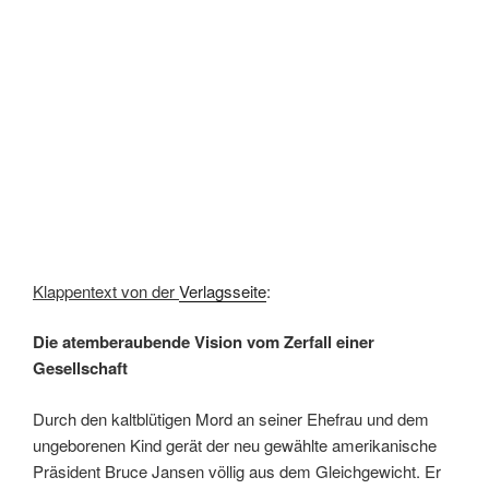
Loading Likes...
Suche
Suche
nach:
facebook
soundcloud
twitter
mastodon
instagram
threads
goodreads