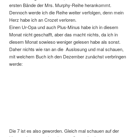
Liste und :tanzensolo: :cheers:. Geworden ist es:
Klappentext von der
Verlagsseite
:
Die atemberaubende Vision vom Zerfall einer
Gesellschaft
Durch den kaltblütigen Mord an seiner Ehefrau und dem
ungeborenen Kind gerät der neu gewählte amerikanische
Präsident Bruce Jansen völlig aus dem Gleichgewicht. Er
erlässt das ›Washington Dekret‹ – eine politische
Entscheidung, die schwerwiegende Folgen nach sich zieht
für die gesamte amerikanische Bevölkerung.
Amerika im Ausnahmezustand …
Doggie Rogers, Mitarbeiterin im Stab des Präsidenten,
steht nach dem Attentat unter Schock – nicht zuletzt, weil