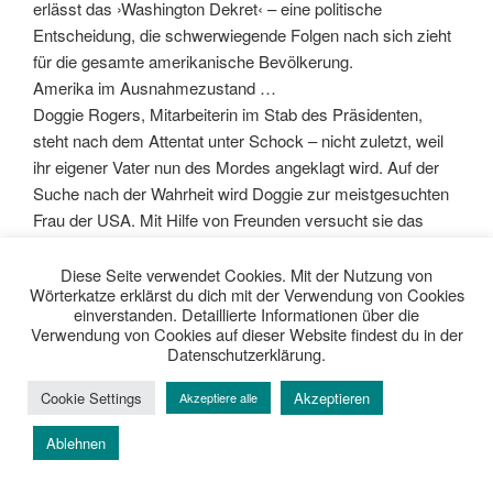
Kerstin
| 48 | Bloggerin, politisch
interessiert, Feministin,
Bookloverin, Katzennärrin,
Frühlingskind, BVB,
#EchteLiebe, Kölner EC,
Nordsee verliebt, Teenerd,
Chocoholic
Diese Seite verwendet Cookies. Mit der Nutzung von
Wörterkatze erklärst du dich mit der Verwendung von Cookies
einverstanden. Detaillierte Informationen über die
Musikliebhaberin: Folk, Indie,
Verwendung von Cookies auf dieser Website findest du in der
Rock, Country, Pop, Klassik
Datenschutzerklärung.
Lieblingsgenres: Belletristik,
Cookie Settings
Akzeptieren
Akzeptiere alle
Krimi, Thriller, Sachbuch,
Ablehnen
Historischer Roman