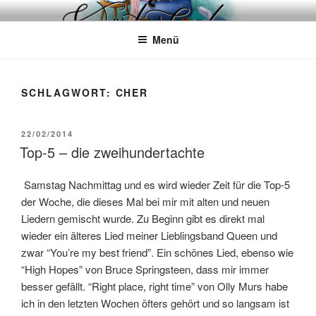
Zum
WÖRTERKATZE
Von Büchern erzählen
Inhalt
Menü
springen
SCHLAGWORT:
CHER
VERÖFFENTLICHT
22/02/2014
AM
Top-5 – die zweihundertachte
Samstag Nachmittag und es wird wieder Zeit für die Top-5
der Woche, die dieses Mal bei mir mit alten und neuen
Liedern gemischt wurde. Zu Beginn gibt es direkt mal
wieder ein älteres Lied meiner Lieblingsband Queen und
zwar “You’re my best friend”. Ein schönes Lied, ebenso wie
“High Hopes” von Bruce Springsteen, dass mir immer
besser gefällt. “Right place, right time” von Olly Murs habe
ich in den letzten Wochen öfters gehört und so langsam ist