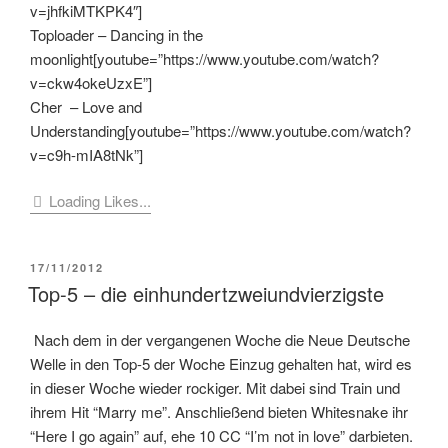
v=jhfkiMTKPK4″]
Toploader – Dancing in the
moonlight[youtube=”https://www.youtube.com/watch?
v=ckw4okeUzxE”]
Cher – Love and
Understanding[youtube=”https://www.youtube.com/watch?
v=c9h-mIA8tNk”]
Loading Likes...
VERÖFFENTLICHT
17/11/2012
AM
Top-5 – die einhundertzweiundvierzigste
Nach dem in der vergangenen Woche die Neue Deutsche
Welle in den Top-5 der Woche Einzug gehalten hat, wird es
in dieser Woche wieder rockiger. Mit dabei sind Train und
ihrem Hit “Marry me”. Anschließend bieten Whitesnake ihr
“Here I go again” auf, ehe 10 CC “I’m not in love” darbieten.