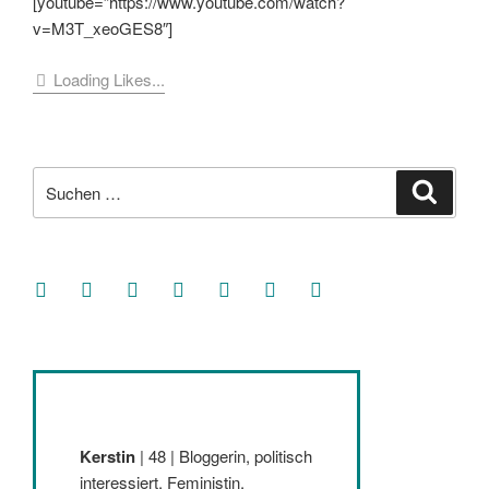
[youtube=”https://www.youtube.com/watch?
v=M3T_xeoGES8″]
Loading Likes...
Suche
Suche
nach:
facebook
soundcloud
twitter
mastodon
instagram
threads
goodreads
Kerstin
| 48 | Bloggerin, politisch
interessiert, Feministin,