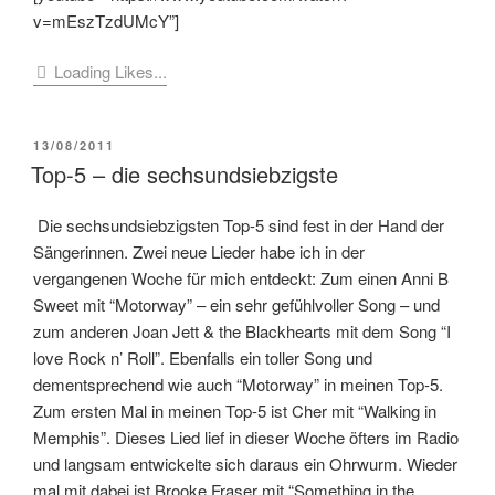
v=mEszTzdUMcY”]
Loading Likes...
VERÖFFENTLICHT
13/08/2011
AM
Top-5 – die sechsundsiebzigste
Die sechsundsiebzigsten Top-5 sind fest in der Hand der
Sängerinnen. Zwei neue Lieder habe ich in der
vergangenen Woche für mich entdeckt: Zum einen Anni B
Sweet mit “Motorway” – ein sehr gefühlvoller Song – und
zum anderen Joan Jett & the Blackhearts mit dem Song “I
love Rock n’ Roll”. Ebenfalls ein toller Song und
dementsprechend wie auch “Motorway” in meinen Top-5.
Zum ersten Mal in meinen Top-5 ist Cher mit “Walking in
Memphis”. Dieses Lied lief in dieser Woche öfters im Radio
und langsam entwickelte sich daraus ein Ohrwurm. Wieder
mal mit dabei ist Brooke Fraser mit “Something in the