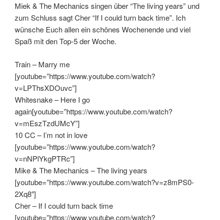
Miek & The Mechanics singen über “The living years” und
zum Schluss sagt Cher “If I could turn back time”. Ich
wünsche Euch allen ein schönes Wochenende und viel
Spaß mit den Top-5 der Woche.
Train – Marry me
[youtube=”https://www.youtube.com/watch?
v=LPThsXDOuvc”]
Whitesnake – Here I go
again[youtube=”https://www.youtube.com/watch?
v=mEszTzdUMcY”]
10 CC – I’m not in love
[youtube=”https://www.youtube.com/watch?
v=nNPlYkgPTRc”]
Mike & The Mechanics – The living years
[youtube=”https://www.youtube.com/watch?v=z8mPS0-
2Xq8″]
Cher – If I could turn back time
[youtube=”https://www.youtube.com/watch?