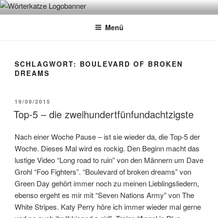
Zum
WÖRTERKATZE
Von Büchern erzählen
Inhalt
Menü
springen
SCHLAGWORT:
BOULEVARD OF BROKEN
DREAMS
VERÖFFENTLICHT
19/09/2015
AM
Top-5 – die zweihundertfünfundachtzigste
Nach einer Woche Pause – ist sie wieder da, die Top-5 der
Woche. Dieses Mal wird es rockig. Den Beginn macht das
lustige Video “Long road to ruin” von den Männern um Dave
Grohl “Foo Fighters”. “Boulevard of broken dreams” von
Green Day gehört immer noch zu meinen Lieblingsliedern,
ebenso ergeht es mir mit “Seven Nations Army” von The
White Stripes. Katy Perry höre ich immer wieder mal gerne