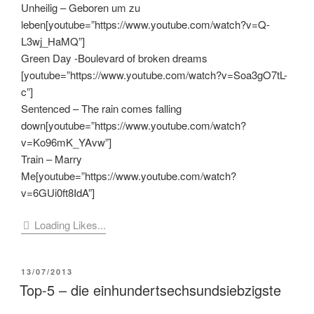
Unheilig – Geboren um zu
leben[youtube=”https://www.youtube.com/watch?v=Q-
L3wj_HaMQ”]
Green Day -Boulevard of broken dreams
[youtube=”https://www.youtube.com/watch?v=Soa3gO7tL-
c”]
Sentenced – The rain comes falling
down[youtube=”https://www.youtube.com/watch?
v=Ko96mK_YAvw”]
Train – Marry
Me[youtube=”https://www.youtube.com/watch?
v=6GUi0ft8IdA”]
Loading Likes...
VERÖFFENTLICHT
13/07/2013
AM
Top-5 – die einhundertsechsundsiebzigste