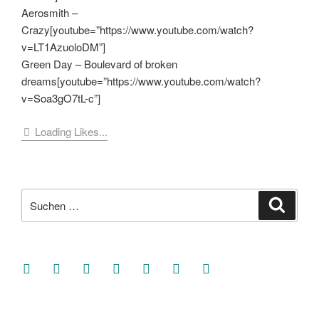
Aerosmith –
Crazy[youtube=”https://www.youtube.com/watch?
v=LT1AzuoloDM”]
Green Day – Boulevard of broken
dreams[youtube=”https://www.youtube.com/watch?
v=Soa3gO7tL-c”]
Loading Likes...
Suche
Suche
nach:
facebook
soundcloud
twitter
mastodon
instagram
threads
goodreads