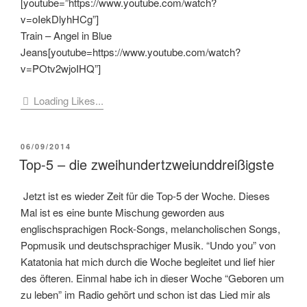
[youtube=”https://www.youtube.com/watch?
v=oIekDlyhHCg”]
Train – Angel in Blue
Jeans[youtube=https://www.youtube.com/watch?
v=POtv2wjoIHQ”]
Loading Likes...
VERÖFFENTLICHT
06/09/2014
AM
Top-5 – die zweihundertzweiunddreißigste
Jetzt ist es wieder Zeit für die Top-5 der Woche. Dieses
Mal ist es eine bunte Mischung geworden aus
englischsprachigen Rock-Songs, melancholischen Songs,
Popmusik und deutschsprachiger Musik. “Undo you” von
Katatonia hat mich durch die Woche begleitet und lief hier
des öfteren. Einmal habe ich in dieser Woche “Geboren um
zu leben” im Radio gehört und schon ist das Lied mir als