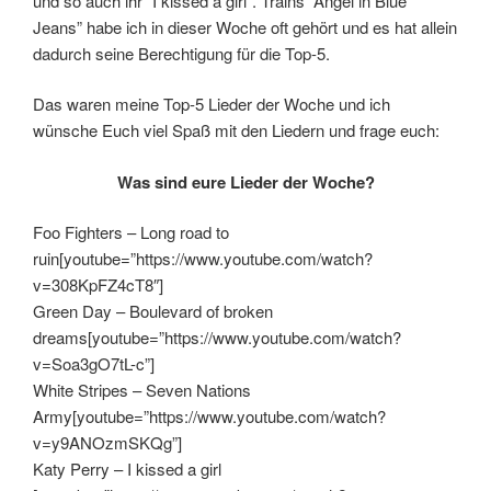
und so auch ihr “I kissed a girl”. Trains “Angel in Blue
Jeans” habe ich in dieser Woche oft gehört und es hat allein
dadurch seine Berechtigung für die Top-5.
Das waren meine Top-5 Lieder der Woche und ich
wünsche Euch viel Spaß mit den Liedern und frage euch:
Was sind eure Lieder der Woche?
Foo Fighters – Long road to
ruin[youtube=”https://www.youtube.com/watch?
v=308KpFZ4cT8″]
Green Day – Boulevard of broken
dreams[youtube=”https://www.youtube.com/watch?
v=Soa3gO7tL-c”]
White Stripes – Seven Nations
Army[youtube=”https://www.youtube.com/watch?
v=y9ANOzmSKQg”]
Katy Perry – I kissed a girl