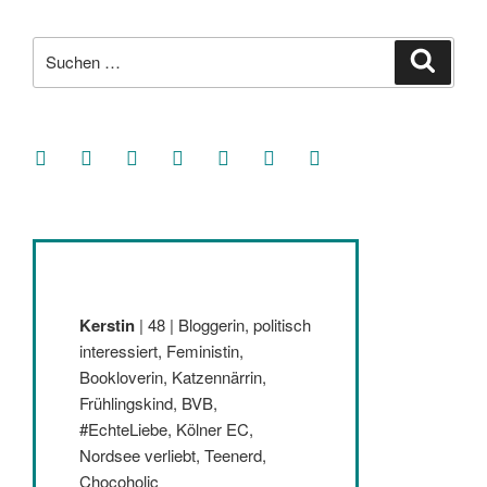
Suche
Suche
nach:
facebook
soundcloud
twitter
mastodon
instagram
threads
goodreads
Kerstin
| 48 | Bloggerin, politisch
interessiert, Feministin,
Bookloverin, Katzennärrin,
Frühlingskind, BVB,
#EchteLiebe, Kölner EC,
Nordsee verliebt, Teenerd,
Chocoholic