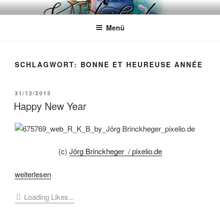
Zum
WÖRTERKATZE
Von Büchern erzählen
Inhalt
Menü
springen
SCHLAGWORT:
BONNE ET HEUREUSE ANNÉE
VERÖFFENTLICHT
31/12/2013
AM
Happy New Year
(c)
Jörg Brinckheger / pixelio.de
„Happy
weiterlesen
New
Loading Likes...
Year“