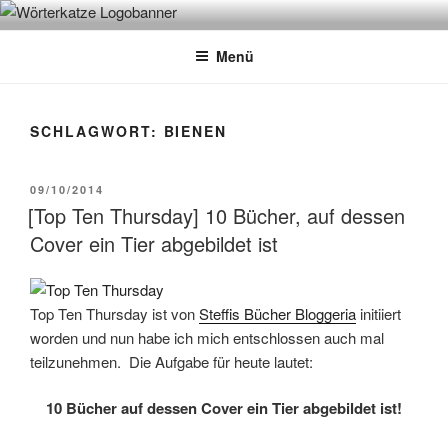
Zum
WÖRTERKATZE
Von Büchern erzählen
Inhalt
Menü
springen
SCHLAGWORT:
BIENEN
VERÖFFENTLICHT
09/10/2014
AM
[Top Ten Thursday] 10 Bücher, auf dessen
Cover ein Tier abgebildet ist
Top Ten Thursday ist von
Steffis Bücher Bloggeria
initiiert
worden und nun habe ich mich entschlossen auch mal
teilzunehmen. Die Aufgabe für heute lautet:
10 Bücher auf dessen Cover ein Tier abgebildet ist!