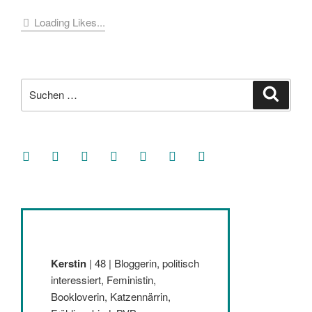
Loading Likes...
Suche
Suche
nach:
facebook
soundcloud
twitter
mastodon
instagram
threads
goodreads
Kerstin
| 48 | Bloggerin, politisch
interessiert, Feministin,
Bookloverin, Katzennärrin,