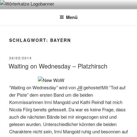
Zum
WÖRTERKATZE
Von Büchern erzählen
Inhalt
Menü
springen
SCHLAGWORT:
BAYERN
VERÖFFENTLICHT
26/02/2014
AM
Waiting on Wednesday – Platzhirsch
“Waiting on Wednesday” wird von
Jill
gehostet!Mit “Tod auf
der Piste” dem ersten Band um die beiden
Kommissarinnen Irmi Mangold und Kathi Reindl hat mich
Nicola Förg bereits gefesselt. Da war es keine Frage, dass
auch die nächsten Bände bei mir eingezogen sind und
gelesen wurden. Unterschiedlicher könnten die beiden
Charaktere nicht sein, Irmi Mangold ruhig und besonnen auf