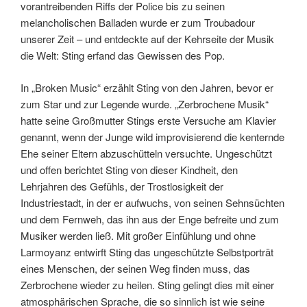
zum Star und zur Legende wurde. „Zerbrochene Musik“
hatte seine Großmutter Stings erste Versuche am Klavier
genannt, wenn der Junge wild improvisierend die kenternde
Ehe seiner Eltern abzuschütteln versuchte. Ungeschützt
und offen berichtet Sting von dieser Kindheit, den
Lehrjahren des Gefühls, der Trostlosigkeit der
Industriestadt, in der er aufwuchs, von seinen Sehnsüchten
und dem Fernweh, das ihn aus der Enge befreite und zum
Musiker werden ließ. Mit großer Einfühlung und ohne
Larmoyanz entwirft Sting das ungeschützte Selbstporträt
eines Menschen, der seinen Weg finden muss, das
Zerbrochene wieder zu heilen. Sting gelingt dies mit einer
atmosphärischen Sprache, die so sinnlich ist wie seine
Balladen, so packend und präzise wie seine Riffs. Der
Sänger und Musiker ist auch ein großer Erzähler, dessen
Geschichte den Leser inspiriert und packt.
Das Buch habe ich im Juni 2011 geschenkt bekommen