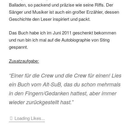
und nun bin ich mal auf die Autobiographie von Sting
gespannt.
Zusatzaufgabe:
“Einer für die Crew und die Crew für einen! Lies
ein Buch vom Alt-SuB, das du schon mehrmals
in den Fingern/Gedanken hattest, aber immer
wieder zurückgestellt hast.”
Loading Likes...
Seitennummerierung
Vorherige
Näch
Seite
2
Seite
Seite
der
Beiträge