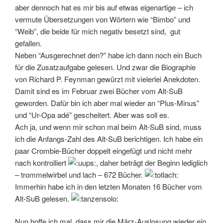
aber dennoch hat es mir bis auf etwas eigenartige – ich
vermute Übersetzungen von Wörtern wie “Bimbo” und
“Weib”, die beide für mich negativ besetzt sind, gut
gefallen.
Neben “Ausgerechnet den?” habe ich dann noch ein Buch
für die Zusatzaufgabe gelesen. Und zwar die Biographie
von Richard P. Feynman gewürzt mit vielerlei Anekdoten.
Damit sind es im Februar zwei Bücher vom Alt-SuB
geworden. Dafür bin ich aber mal wieder an “Plus-Minus”
und “Ur-Opa adé” gescheitert. Aber was soll es.
Ach ja, und wenn mir schon mal beim Alt-SuB sind, muss
ich die Anfangs-Zahl des Alt-SuB berichtigen. Ich habe ein
paar Crombie-Bücher doppelt eingefügt und nicht mehr
nach kontrolliert
, daher beträgt der Beginn lediglich
– trommelwirbel und lach – 672 Bücher.
Immerhin habe ich in den letzten Monaten 16 Bücher vom
Alt-SuB gelesen.
Nun hoffe ich mal, dass mir die März-Auslosung wieder ein