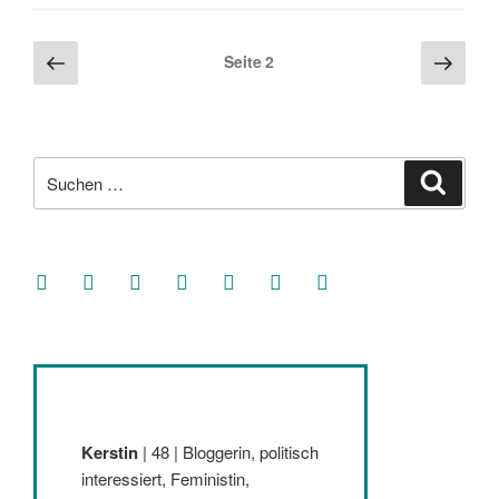
Suche
Suche
nach:
facebook
soundcloud
twitter
mastodon
instagram
threads
goodreads
Kerstin
| 48 | Bloggerin, politisch
interessiert, Feministin,
Bookloverin, Katzennärrin,
Frühlingskind, BVB,
#EchteLiebe, Kölner EC,
Nordsee verliebt, Teenerd,
Chocoholic