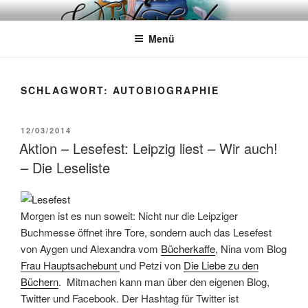
Zum
WÖRTERKATZE
Von Büchern erzählen
Inhalt
Menü
springen
SCHLAGWORT:
AUTOBIOGRAPHIE
VERÖFFENTLICHT
12/03/2014
AM
Aktion – Lesefest: Leipzig liest – Wir auch!
– Die Leseliste
Morgen ist es nun soweit: Nicht nur die Leipziger
Buchmesse öffnet ihre Tore, sondern auch das Lesefest
von Aygen und Alexandra vom
Bücherkaffe
, Nina vom Blog
Frau Hauptsachebunt
und Petzi von
Die Liebe zu den
Büchern
. Mitmachen kann man über den eigenen Blog,
Twitter und Facebook. Der Hashtag für Twitter ist