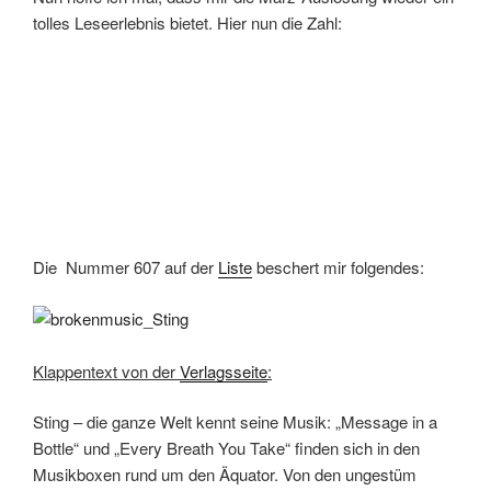
tolles Leseerlebnis bietet. Hier nun die Zahl:
Die Nummer 607 auf der
Liste
beschert mir folgendes:
Klappentext von der
Verlagsseite
:
Sting – die ganze Welt kennt seine Musik: „Message in a
Bottle“ und „Every Breath You Take“ finden sich in den
Musikboxen rund um den Äquator. Von den ungestüm
vorantreibenden Riffs der Police bis zu seinen
melancholischen Balladen wurde er zum Troubadour
unserer Zeit – und entdeckte auf der Kehrseite der Musik
die Welt: Sting erfand das Gewissen des Pop.
In „Broken Music“ erzählt Sting von den Jahren, bevor er