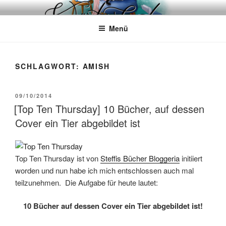
Zum
WÖRTERKATZE
Von Büchern erzählen
Inhalt
Menü
springen
SCHLAGWORT:
AMISH
VERÖFFENTLICHT
09/10/2014
AM
[Top Ten Thursday] 10 Bücher, auf dessen
Cover ein Tier abgebildet ist
Top Ten Thursday ist von
Steffis Bücher Bloggeria
initiiert
worden und nun habe ich mich entschlossen auch mal
teilzunehmen. Die Aufgabe für heute lautet:
10 Bücher auf dessen Cover ein Tier abgebildet ist!