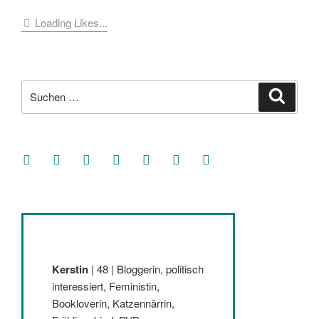
Loading Likes...
Suche
Suche
nach:
facebook
soundcloud
twitter
mastodon
instagram
threads
goodreads
Kerstin
| 48 | Bloggerin, politisch
interessiert, Feministin,
Bookloverin, Katzennärrin,