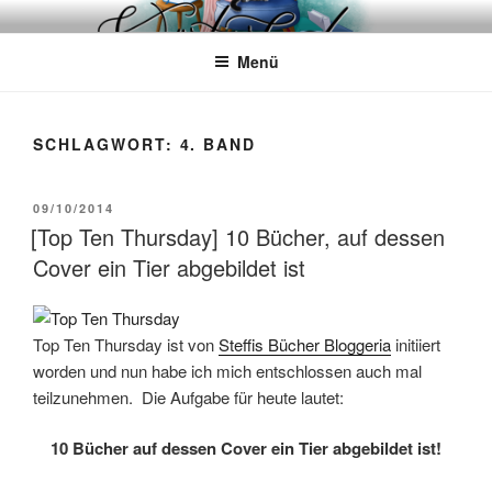
Zum
WÖRTERKATZE
Von Büchern erzählen
Inhalt
Menü
springen
SCHLAGWORT:
4. BAND
VERÖFFENTLICHT
09/10/2014
AM
[Top Ten Thursday] 10 Bücher, auf dessen
Cover ein Tier abgebildet ist
Top Ten Thursday ist von
Steffis Bücher Bloggeria
initiiert
worden und nun habe ich mich entschlossen auch mal
teilzunehmen. Die Aufgabe für heute lautet:
10 Bücher auf dessen Cover ein Tier abgebildet ist!