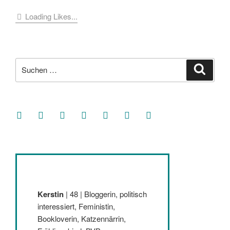
Loading Likes...
Suche
Suche
nach:
facebook
soundcloud
twitter
mastodon
instagram
threads
goodreads
Kerstin
| 48 | Bloggerin, politisch
interessiert, Feministin,
Bookloverin, Katzennärrin,