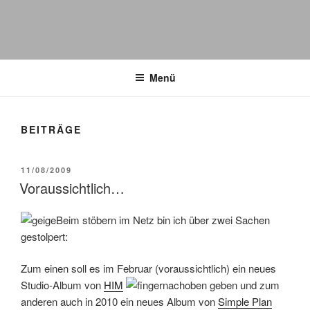
WÖRTERKATZE
Von Büchern erzählen
Menü
BEITRÄGE
VERÖFFENTLICHT
11/08/2009
AM
Voraussichtlich…
Beim stöbern im Netz bin ich über zwei Sachen
gestolpert:
Zum einen soll es im Februar (voraussichtlich) ein neues
Studio-Album von
HIM
geben und zum
anderen auch in 2010 ein neues Album von
Simple Plan