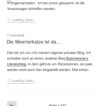
. Ich bin schon gespannt, ob die
Voraussagen eintreffen werden.
Loading Likes...
VERÖFFENTLICHT
11/08/2009
AM
Die Woerterkatze ist da…
Hier bin ich nun mit meinem eigenen privaten Blog. Ich
schreibe noch an einem anderen Blog
Buechereule’s
Literaturblog
. In dem geht es um Rezensionen, ein paar
werden wohl auch hier eingestellt werden. Mal sehen.
Loading Likes...
Seitennummerierung
Vorherige
Seite
1.022