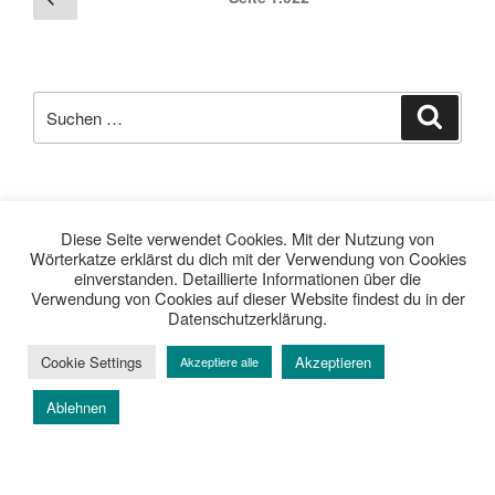
Seite
der
Beiträge
Suche
Suche
nach:
facebook
soundcloud
twitter
mastodon
instagram
threads
goodreads
Diese Seite verwendet Cookies. Mit der Nutzung von
Wörterkatze erklärst du dich mit der Verwendung von Cookies
einverstanden. Detaillierte Informationen über die
Verwendung von Cookies auf dieser Website findest du in der
Datenschutzerklärung.
Cookie Settings
Akzeptieren
Akzeptiere alle
Kerstin
| 48 | Bloggerin, politisch
Ablehnen
interessiert, Feministin,
Bookloverin, Katzennärrin,
Frühlingskind, BVB,
#EchteLiebe, Kölner EC,