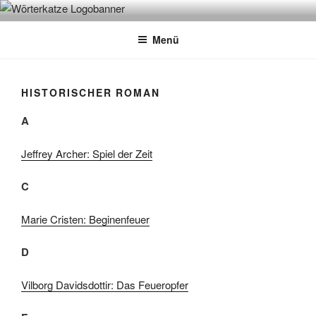
Zum
WÖRTERKATZE
Von Büchern erzählen
Inhalt
Menü
springen
HISTORISCHER ROMAN
A
Jeffrey Archer: Spiel der Zeit
C
Marie Cristen: Beginenfeuer
D
Vilborg Davidsdottir: Das Feueropfer