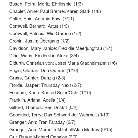
Busch, Petra: Moritz Ehrlinspiel (1/3)
Chaplet, Anne: Paul Bremer/Karen Stark (1/8)
Colfer, Eoin: Artemis Fowl (7/11)
Cornwell, Bernard: Artus (1/3)
Cornwell, Patricia: Win Garano (1/2)
Cronin, Justin: Übergang (1/2)
Davidson, Mary Janice: Fred die Meerjungfrau (1/4)
Dirie, Waris: Kindheit in Afrika (3/4)
Ditfurth, Christian von: Josef Maria Stachelmann (1/6)
Engin, Osman: Don Osman (1/10)
Grass, Günter: Danzig (2/3)
Fforde, Jasper: Thursday Next (2/7)
Fossum, Karin: Konrad Sejer/Oslo (1/10)
Franklin, Ariana: Adelia (1/4)
Gifford, Thomas: Ben Driskill (0/2)
Goodkind, Terry: Das Schwert der Wahrheit (0/19)
Granger, Ann: Fran Faraday (2/7)
Granger, Ann: Meredith Mitchell/Alan Markby (0/15)
Gur, Batya: Michael Ochajon (3/6)