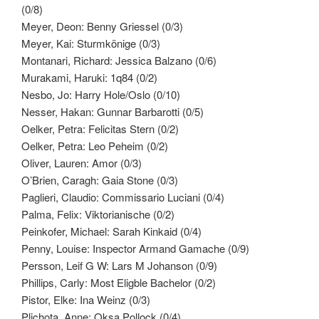
(0/8)
Meyer, Deon: Benny Griessel (0/3)
Meyer, Kai: Sturmkönige (0/3)
Montanari, Richard: Jessica Balzano (0/6)
Murakami, Haruki: 1q84 (0/2)
Nesbo, Jo: Harry Hole/Oslo (0/10)
Nesser, Hakan: Gunnar Barbarotti (0/5)
Oelker, Petra: Felicitas Stern (0/2)
Oelker, Petra: Leo Peheim (0/2)
Oliver, Lauren: Amor (0/3)
O’Brien, Caragh: Gaia Stone (0/3)
Paglieri, Claudio: Commissario Luciani (0/4)
Palma, Felix: Viktorianische (0/2)
Peinkofer, Michael: Sarah Kinkaid (0/4)
Penny, Louise: Inspector Armand Gamache (0/9)
Persson, Leif G W: Lars M Johanson (0/9)
Phillips, Carly: Most Eligble Bachelor (0/2)
Pistor, Elke: Ina Weinz (0/3)
Plichota, Anne: Oksa Pollock (0/4)