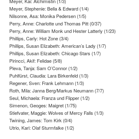
Meyer, Kai: Alchimistin (1/3)
Meyer, Stephenie: Bella & Edward (1/4)
Nilsonne, Asa: Monika Pedersen (1/5)
Perry, Anne: Charlotte und Thomas Pitt (0/37)
Perry, Anne: William Monk und Hester Latterly (1/23)
Phillips, Carly: Hot Zone (3/4)
Phillips, Susan Elizabeth: American’s Lady (1/7)
Phillips, Susan Elizabeth: Chicago Stars (1/7)
Pirincci, Akif: Felidae (5/8)
Pleva, Tanja: Sam O’Connor (1/2)
Puhlfürst, Claudia: Lara Birkenfeld (1/3)
Regener, Sven: Frank Lehmann (1/3)
Roth, Mila: Janna Berg/Markus Neumann (7/7)
Seul, Michaela: Franza und Flipper (1/2)
Simenon, Geoges: Maigret (1/75)
Stiefvater, Maggie: Wolves of Mercy Falls (1/3)
Twining, James: Tom Kirk (0/4)
Utrio, Kari: Olaf Sturmfalke (1/2)