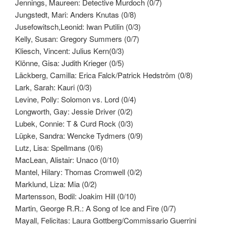
Jennings, Maureen: Detective Murdoch (0/7)
Jungstedt, Mari: Anders Knutas (0/8)
Jusefowitsch,Leonid: Iwan Putilin (0/3)
Kelly, Susan: Gregory Summers (0/7)
Kliesch, Vincent: Julius Kern(0/3)
Klönne, Gisa: Judith Krieger (0/5)
Läckberg, Camilla: Erica Falck/Patrick Hedström (0/8)
Lark, Sarah: Kauri (0/3)
Levine, Polly: Solomon vs. Lord (0/4)
Longworth, Gay: Jessie Driver (0/2)
Lubek, Connie: T & Curd Rock (0/3)
Lüpke, Sandra: Wencke Tydmers (0/9)
Lutz, Lisa: Spellmans (0/6)
MacLean, Alistair: Unaco (0/10)
Mantel, Hilary: Thomas Cromwell (0/2)
Marklund, Liza: Mia (0/2)
Martensson, Bodil: Joakim Hill (0/10)
Martin, George R.R.: A Song of Ice and Fire (0/7)
Mayall, Felicitas: Laura Gottberg/Commissario Guerrini