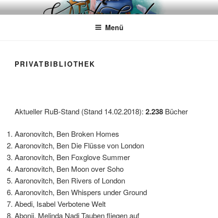
Zum
WÖRTERKATZE
Von Büchern erzählen
Inhalt
Menü
springen
PRIVATBIBLIOTHEK
Aktueller RuB-Stand (Stand 14.02.2018):
2.238
Bücher
Aaronovitch, Ben Broken Homes
Aaronovitch, Ben Die Flüsse von London
Aaronovitch, Ben Foxglove Summer
Aaronovitch, Ben Moon over Soho
Aaronovitch, Ben Rivers of London
Aaronovitch, Ben Whispers under Ground
Abedi, Isabel Verbotene Welt
Abonji, Melinda Nadj Tauben fliegen auf