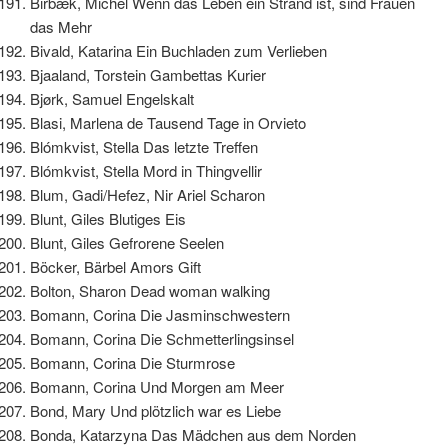
Birbæk, Michel Wenn das Leben ein Strand ist, sind Frauen
das Mehr
Bivald, Katarina Ein Buchladen zum Verlieben
Bjaaland, Torstein Gambettas Kurier
Bjørk, Samuel Engelskalt
Blasi, Marlena de Tausend Tage in Orvieto
Blómkvist, Stella Das letzte Treffen
Blómkvist, Stella Mord in Thingvellir
Blum, Gadi/Hefez, Nir Ariel Scharon
Blunt, Giles Blutiges Eis
Blunt, Giles Gefrorene Seelen
Böcker, Bärbel Amors Gift
Bolton, Sharon Dead woman walking
Bomann, Corina Die Jasminschwestern
Bomann, Corina Die Schmetterlingsinsel
Bomann, Corina Die Sturmrose
Bomann, Corina Und Morgen am Meer
Bond, Mary Und plötzlich war es Liebe
Bonda, Katarzyna Das Mädchen aus dem Norden