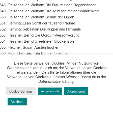
Fleischhauer, Wolfram Die Frau mit den Regenhänden
Fleischhauer, Wolfram Drei Minuten mit der Wirklichkeit
Fleischhauer, Wolfram Schule der Lügen
Fleming, Leah Schiff der tausend Träume
Fleming, Sebastian Die Kuppel des Himmels
Flessner, Bernd Die Gordum-Verschwörung
Flessner, Bernd Greetsieler Glockenspiel
Fletcher, Susan Austernfischer
Flipo, Georges Tote Dichter lügen nicht
Flygt, Torbjörn Made in Sweden
Diese Seite verwendet Cookies. Mit der Nutzung von
Flynn, Gillian Cry Baby – Scharfe Schnitte
Wörterkatze erklärst du dich mit der Verwendung von Cookies
Foenkinos, David Nathalie küsst
einverstanden. Detaillierte Informationen über die
Verwendung von Cookies auf dieser Website findest du in der
Foer, Jonathan Safran Alles ist erleuchtet
Datenschutzerklärung.
Foer, Jonathan Safran Extrem laut und unglaublich nah
Föhr, Andreas Karwoche
Cookie Settings
Akzeptieren
Akzeptiere alle
Föhr, Andreas Schafkopf
Föhr, Andreas Schwarze Piste
Ablehnen
Föhr, Andreas Totensonntag