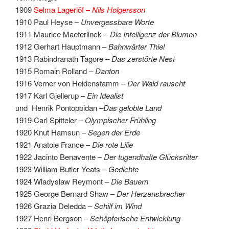
1909
Selma Lagerlöf –
Nils Holgersson
1910 Paul Heyse –
Unvergessbare Worte
1911 Maurice Maeterlinck –
Die Intelligenz der Blumen
1912 Gerhart Hauptmann –
Bahnwärter Thiel
1913 Rabindranath Tagore
– Das zerstörte Nest
1915 Romain Rolland –
Danton
1916 Verner von Heidenstamm –
Der Wald rauscht
1917 Karl Gjellerup –
Ein Idealist
und Henrik Pontoppidan –
Das gelobte Land
1919 Carl Spitteler –
Olympischer Frühling
1920 Knut Hamsun –
Segen der Erde
1921 Anatole France –
Die rote Lilie
1922 Jacinto Benavente –
Der tugendhafte Glücksritter
1923 William Butler Yeats –
Gedichte
1924 Wladyslaw Reymont –
Die Bauern
1925 George Bernard Shaw –
Der Herzensbrecher
1926 Grazia Deledda –
Schilf im Wind
1927 Henri Bergson –
Schöpferische Entwicklung