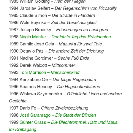
1983 William Golding –
Herr der Fliegen
1984 Jaroslav Seifert –
Der Regenschirm von Piccadilly
1985 Claude Simon –
Die Straße in Flandern
1986 Wole Soyinka –
Zeit der Gesetzlosigkeit
1987 Joseph Brodsky –
Erinnerungen an Leningrad
1988
Nagib Mahfuz –
Der letzte Tag des Präsidenten
1989 Camilo José Cela –
Mazurka für zwei Tote
1990 Octavio Paz –
Die andere Zeit der Dichtung
1991 Nadine Gordimer –
Sechs Fuß Erde
1992 Derek Walcott –
Mittsommer
1993
Toni Morrison –
Menschenkind
1994 Kenzaburo Oe –
Der kluge Regenbaum
1995 Seamus Heaney –
Die Hagebuttenlaterne
1996 Wislawa Szymborska –
Glückliche Liebe und andere
Gedichte
1997 Dario Fo –
Offene Zweierbeziehung
1998
José Saramago –
Die Stadt der Blinden
1999
Günter Grass –
Die Blechtrommel, Katz und Maus,
Im Krebsgang