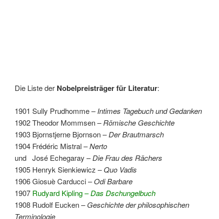
Die Liste der
Nobelpreisträger für Literatur
:
1901 Sully Prudhomme –
Intimes Tagebuch und Gedanken
1902 Theodor Mommsen –
Römische Geschichte
1903 Bjornstjerne Bjornson –
Der Brautmarsch
1904 Frédéric Mistral –
Nerto
und José Echegaray –
Die Frau des Rächers
1905 Henryk Sienkiewicz –
Quo Vadis
1906 Giosuè Carducci –
Odi Barbare
1907
Rudyard Kipling –
Das Dschungelbuch
1908 Rudolf Eucken –
Geschichte der philosophischen
Terminologie