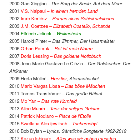
2000 Gao Xingjian –
Der Berg der Seele, Auf dem Meer
2001
V.S. Naipaul –
In einem fremden Land
2002
Imre Kertész –
Roman eines Schicksalslosen
2003
J.M. Coetzee –
Elizabeth Costello
,
Schande
2004
Elfriede Jelinek –
Wolkenheim
2005 Harold Pinter –
Das Zimmer, Der Hausmeister
2006
Orhan Pamuk –
Rot ist mein Name
2007
Doris Lessing –
Das goldene Notizbuch
2008 Jean-Marie Gustave Le Clézio –
Der Goldsucher
,
Der
Afrikaner
2009 Herta Müller –
Herztier
,
Atemschaukel
2010
Mario Vargas Llosa –
Das böse Mädchen
2011 Tomas Tranströmer –
Das große Rätsel
2012
Mo Yan –
Das rote Kornfeld
2013
Alice Munro –
Tanz der seligen Geister
2014
Patrick Modiano –
Place de l’Etoile
2015
Swetlana Alexijewitsch
– Tschernobyl
2016 Bob Dylan –
Lyrics. Sämtliche Songtexte 1962-2012
2017
Kazuo Ishiguro
– Alles was wir geben mussten