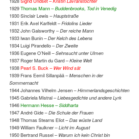
1928
Sigrid Undset –
Kristin Lavranstochter
1929
Thomas Mann –
Buddenbrooks, Tod in Venedig
1930 Sinclair Lewis –
Hauptstraße
1931 Erik Axel Karlfeldt –
Fridolins Lieder
1932 John Galsworthy –
Der reiche Mann
1933 Iwan Bunin –
Der Kelch des Lebens
1934 Luigi Pirandello –
Der Zweite
1936 Eugene O’Neill –
Sehnsucht unter Ulmen
1937 Roger Martin du Gard –
Kleine Welt
1938
Pearl S. Buck –
Wer Wind sät
1939 Frans Eemil Sillanpää –
Menschen in der
Sommernacht
1944 Johannes Vilhelm Jensen –
Himmerlandsgeschichten
1945 Gabriela Mistral –
Liebesgedichte und andere Lyrk
1946
Hermann Hesse –
Siddharta
1947 André Gide –
Die Schule der Frauen
1948 Thomas Stearns Eliot –
Das wüste Land
1949 William Faulkner –
Licht im August
1950 Bertrand Russel –
Warum ich kein Christ bin