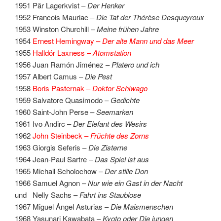
1951 Pär Lagerkvist –
Der Henker
1952 Francois Mauriac –
Die Tat der Thérèse Desqueyroux
1953 Winston Churchill –
Meine frühen Jahre
1954
Ernest Hemingway –
Der alte Mann und das Meer
1955
Halldór Laxness –
Atomstation
1956 Juan Ramón Jiménez –
Platero und ich
1957 Albert Camus –
Die Pest
1958
Boris Pasternak –
Doktor Schiwago
1959 Salvatore Quasimodo –
Gedichte
1960 Saint-John Perse –
Seemarken
1961 Ivo Andirc –
Der Elefant des Wesirs
1962
John Steinbeck –
Früchte des Zorns
1963 Giorgis Seferis –
Die Zisterne
1964 Jean-Paul Sartre –
Das Spiel ist aus
1965 Michail Scholochow –
Der stille Don
1966 Samuel Agnon –
Nur wie ein Gast in der Nacht
und Nelly Sachs –
Fahrt ins Staublose
1967 Miguel Ángel Asturias –
Die Maismenschen
1968 Yasunari Kawabata –
Kyoto oder Die jungen