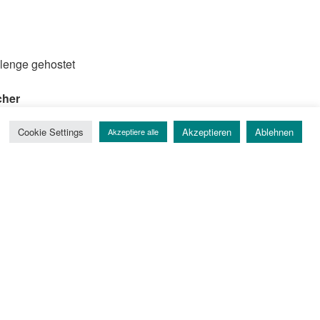
llenge gehostet
cher
Regeln findet ihr
hier
:
Cookie Settings
Akzeptieren
Ablehnen
Akzeptiere alle
sammen
r
inem
enden
 am Ende ein paar Buchpakete