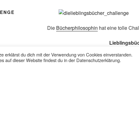
LENGE
Die
Bücherphilosophin
hat eine tolle Cha
Lieblingsbü
e erklärst du dich mit der Verwendung von Cookies einverstanden.
und da muss ich einfach mit machen. Die 
s auf dieser Website findest du in der Datenschutzerklärung.
12 Lieblingsbücher in 12 Monaten
01. Oktober 2013 bis 30. September 2014
Deine Leseliste stellst Du Dir selbst zu
Anmeldung bis zum 30.09 per Kommenta
Rezension/Lesebericht zum Buch auf De
Blog/lovelybooks/goodreads
Wer mitmacht, darf gerne das Logo verw
Bei mehr als 10 Teilnehmern verlose ich
Noch Fragen?