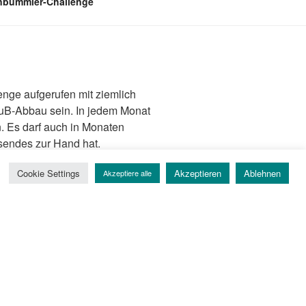
nbummler-Challenge
enge aufgerufen mit ziemlich
SuB-Abbau sein. In jedem Monat
 Es darf auch in Monaten
sendes zur Hand hat.
Cookie Settings
Akzeptieren
Ablehnen
Akzeptiere alle
ine Hauptrolle spielt
rzen
Titelbild
hname)
mit
A
oder
B
beginnt
el
ld
hname)
mit
C
oder
D
beginnt
800 Seiten
hat