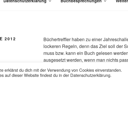
Datenschutzerklärung
Buchbesprechungen
Welte
E 2012
Büchertreffler haben zu einer Jahreschall
lockeren Regeln, denn das Ziel soll der 
muss bzw. kann ein Buch gelesen werden.
ausgesetzt werden, wenn man nichts pas
e erklärst du dich mit der Verwendung von Cookies einverstanden.
Januar:
Lies ein Buch, bei dem ein
Tier
e
s auf dieser Website findest du in der Datenschutzerklärung.
Februar:
Lies ein Buch mit einem
schwa
März:
Lies ein Buch, dessen
Autor (Nac
April:
Lies ein Buch, mit einer
Zahl
im Tit
Mai:
Lies ein Buch mit einem roten Titelbi
Juni:
Lies ein Buch, dessen
Autor (Nac
Juli:
Lies ein Buch mit
Kurzgeschichten
August:
Lies ein Buch, das
mindestens 