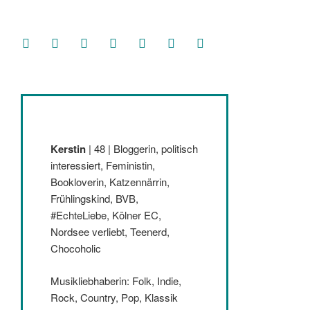
facebook
soundcloud
twitter
mastodon
instagram
threads
goodreads
Kerstin
| 48 | Bloggerin, politisch
interessiert, Feministin,
Bookloverin, Katzennärrin,
Frühlingskind, BVB,
#EchteLiebe, Kölner EC,
Nordsee verliebt, Teenerd,
Chocoholic
Musikliebhaberin: Folk, Indie,
Rock, Country, Pop, Klassik