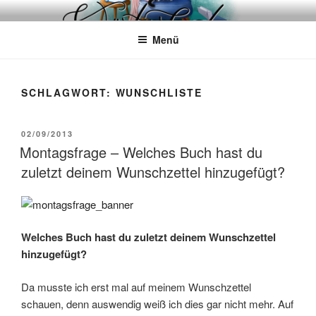
Zum
WÖRTERKATZE
Von Büchern erzählen
Inhalt
Menü
springen
SCHLAGWORT:
WUNSCHLISTE
VERÖFFENTLICHT
02/09/2013
AM
Montagsfrage – Welches Buch hast du
zuletzt deinem Wunschzettel hinzugefügt?
Welches Buch hast du zuletzt deinem Wunschzettel
hinzugefügt?
Da musste ich erst mal auf meinem Wunschzettel
schauen, denn auswendig weiß ich dies gar nicht mehr. Auf