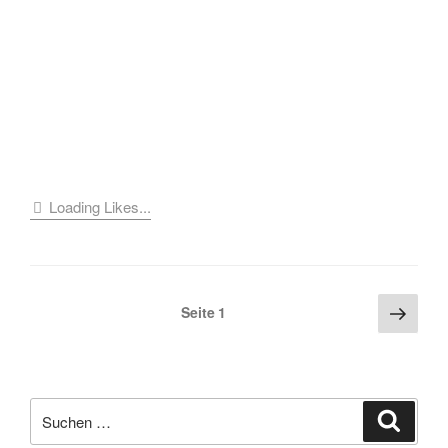
Loading Likes...
Seitennummerierung
Näch
Seite
1
Seite
der
Beiträge
Suche
Suche
nach: